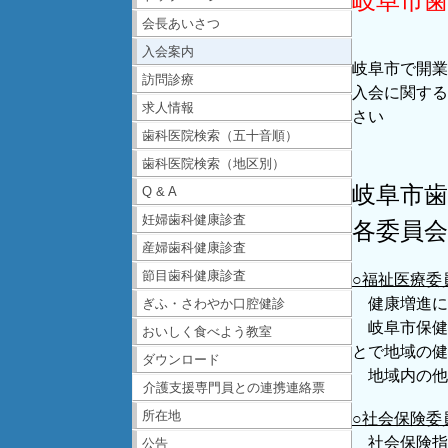
岐阜市歯
会長あいさつ
入会案内
岐阜市で開業
訪問診療
入会に関する
求人情報
さい
歯科医院検索（五十音順）
歯科医院検索（地区別）
岐阜市
Q & A
妊婦歯科健康診査
各委員
産婦歯科健康診査
節目歯科健康診査
○福祉医療委
健康増進に
ぎふ・さわやか口腔健診
岐阜市保健
おいしく食べよう教室
とで地域の健
ダウンロード
地域内の他
介護支援専門員との連携連絡票
所在地
○社会保険委
社会保険指
公告