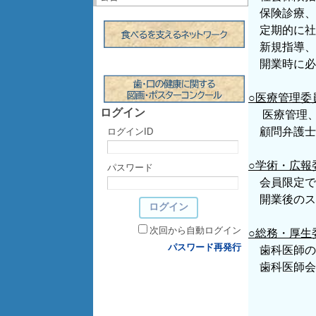
保険診療、
定期的に社
新規指導、
開業時に必
○医療管理委
ログイン
医療管理、
顧問弁護士
ログインID
○学術・広報
パスワード
会員限定で
開業後のス
次回から自動ログイン
○総務・厚生
パスワード再発行
歯科医師の
歯科医師会