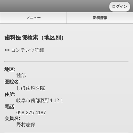
ログイン
メニュー
新着情報
歯科医院検索（地区別）
>> コンテンツ詳細
地区:
茜部
医院名:
しほ歯科医院
住所:
岐阜市茜部菱野4-12-1
電話:
058-275-4187
会員名:
野村志保